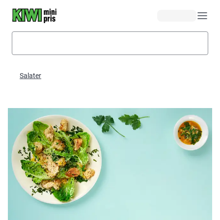
Hopp til hovedinnhold
Salater