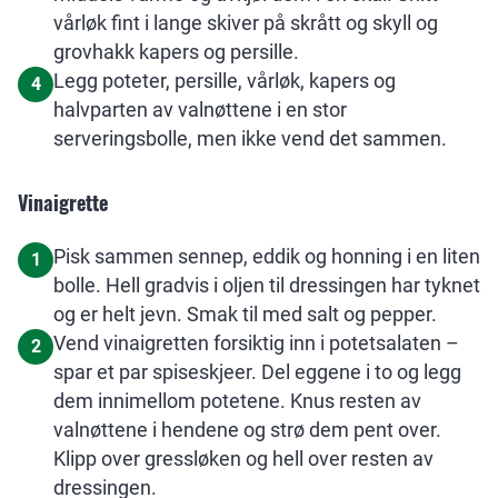
vårløk fint i lange skiver på skrått og skyll og
grovhakk kapers og persille.
Legg poteter, persille, vårløk, kapers og
4
halvparten av valnøttene i en stor
serveringsbolle, men ikke vend det sammen.
Vinaigrette
Pisk sammen sennep, eddik og honning i en liten
1
bolle. Hell gradvis i oljen til dressingen har tyknet
og er helt jevn. Smak til med salt og pepper.
Vend vinaigretten forsiktig inn i potetsalaten –
2
spar et par spiseskjeer. Del eggene i to og legg
dem innimellom potetene. Knus resten av
valnøttene i hendene og strø dem pent over.
Klipp over gressløken og hell over resten av
dressingen.