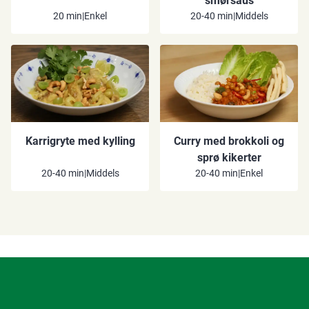
smørsaus
20 min
|
Enkel
20-40 min
|
Middels
Karrigryte med kylling
Curry med brokkoli og
sprø kikerter
20-40 min
|
Middels
20-40 min
|
Enkel