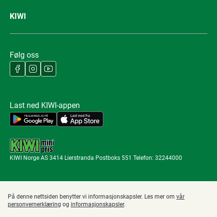
KIWI
Følg oss
Last ned KIWI-appen
KIWI Norge AS 3414 Lierstranda Postboks 551 Telefon: 32244000
På denne nettsiden benytter vi informasjonskapsler. Les mer om
vår
personvernerklæring
og
informasjonskapsler
.