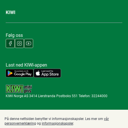
KIWI
Følg oss
Last ned KIWI-appen
KIWI Norge AS 3414 Lierstranda Postboks 551 Telefon: 32244000
På denne nettsiden benytter vi informasjonskapsler. Les mer om
vår
personvernerklæring
og
informasjonskapsler
.