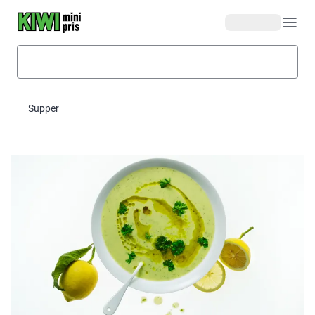
Hopp til hovedinnhold
Supper