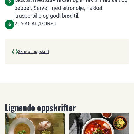
Mos alt med stavmikser og smak til med salt og
5
pepper. Server med sitronolje, hakket
kruspersille og godt brød til.
215 KCAL/PORSJ
6
Skriv ut oppskrift
Lignende oppskrifter