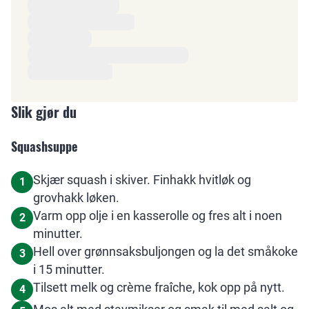
Slik gjør du
Squashsuppe
Skjær squash i skiver. Finhakk hvitløk og
1
grovhakk løken.
Varm opp olje i en kasserolle og fres alt i noen
2
minutter.
Hell over grønnsaksbuljongen og la det småkoke
3
i 15 minutter.
Tilsett melk og crème fraîche, kok opp på nytt.
4