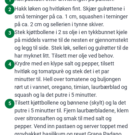
Hakk løken og hvitløken fint. Skjær gulrøttene i
2
små terninger på ca. 1 cm, squashen i terninger
på ca. 2 cm og sellerien i tynne skiver.
Stek kjøttbollene i 2 ss olje i en tykkbunnet kjele
3
på middels varme til de nesten er gjennomstekt
og legg til side. Stek løk, selleri og gulrøtter til de
har myknet litt. Tilsett mer olje ved behov.
Krydre med en klype salt og pepper, tilsett
4
hvitløk og tomatpurè og stek det i et par
minutter til. Hell over tomatene og buljongen
rørt ut i vannet, oregano, timian, laurbærblad og
squash og la det putre i 5 minutter.
Tilsett kjøttbollene og bønnene (skylt) og la det
5
putre i 5 minutter til. Fjern laurbærbladene, klem
over sitronsaften og smak til med salt og
pepper. Vend inn pastaen og server toppet med
grovhakket basilikum og revet Grana Padano.