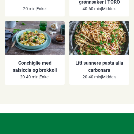
grønnsaker​​​​ ‌| TORO ‍ ​‍​‍‌‍ ‌ ​‍‌‍‍‌‌‍‌ ‌‍‍‌‌‍ ‍​‍​‍​ ‍‍​‍​‍‌ ​ ‌‍​‌‌‍ ‍‌‍‍‌‌ ‌​‌ ‍‌​‍ ‍‌‍‍‌‌‍ ​‍​‍​‍ ​​‍​‍‌‍‍​‌ ​‍‌‍‌‌‌‍‌‍​‍​‍​ ‍‍​‍​‍‌‍‍​‌ ‌​‌ ‌​‌ ​​‌ ​ ​ ‍‍​‍ ​‍ ‌‍‍ ‌‍‍‌‌ ‌ ‌‍‍‌​‍ ‌‌‍​ ‌‍ ‌‌ ​ ​‍ ‍‌ ​ ‌‍​‌‌‍ ‍‌‍‍‌‌ ‌​‌ ‍‌​‍ ‍‌ ​ ‌ ‌​‌ ‌‌‌‍‌​‌‍‍‌‌‍ ​‍ ‌‍‍‌‌‍ ‍‌ ‌​‌‍‌‌‌‍ ‍‌ ‌​​‍ ‌‍‌‌‌‍‌​‌‍‍‌‌ ‌​​‍ ‌‍ ‌‌‍ ‌‍‌​‌‍‌‌​ ‌‌ ​​‌ ​‍‌‍‌‌‌ ​ ‌‍‌‌‌‍ ‍‌ ‌​‌‍​‌‌ ‌​‌‍‍‌‌‍ ‌‍ ‍​ ‍ ‌‍‍‌‌‍‌​​ ‌​ ‌‌​ ‌‍​ ‌​​ ‌‍​ ‌‍​ ​‌​ ​​​ ‌ ​‍ ‌‌‍‌‍‌‍‌‍​ ​‌​ ​​​‍ ‌​ ‌​‌‍‌​‌‍‌‍​ ‍‌​‍ ‌‌‍​‌​ ​​​ ​‌​ ‌​​‍ ‌​ ‍​​ ‌‌​ ​‍​ ​‍​ ‌‌​ ​​​ ‌ ‌‍​ ​ ‌‌‌‍‌‌​ ‍​​ ‍​​ ‍ ‌ ‌​‌ ‍‌‌ ​​‌‍‌‌​ ‌‌‍​‌‌ ​‍‌ ‌​‌‍‍‌‌‍​ ‌‍ ​‌‍‌‌​ ‍ ‌ ​​‌‍​‌‌ ‌​‌‍‍​​ ‌‌ ‌​‌‍‍‌‌ ‌​‌‍ ​‌‍‌‌​ ‌‍​‍‌‍​‌‌ ​ ‌‍‌‌‌‌‌‌‌ ​‍‌‍ ​​ ‌‌‍‍​‌ ‌​‌ ‌​‌ ​​‌ ​ ​‍‌‌​ ​ ‌​​‌​‍‌‌​ ​‍‌​‌‍​‍‌‌​ ​‍‌​‌‍‌‍‍ ‌‍‍‌‌ ‌ ‌‍‍‌​‍ ‌‌‍​ ‌‍ ‌‌ ​ ​‍ ‍‌ ​ ‌‍​‌‌‍ ‍‌‍‍‌‌ ‌​‌ ‍‌​‍ ‍‌ ​ ‌ ‌​‌ ‌‌‌‍‌​‌‍‍‌‌‍ ​‍‌‍‌‍‍‌‌‍‌​​ ‌​ ‌‌​ ‌‍​ ‌​​ ‌‍​ ‌‍​ ​‌​ ​​​ ‌ ​‍ ‌‌‍‌‍‌‍‌‍​ ​‌​ ​​​‍ ‌​ ‌​‌‍‌​‌‍‌‍​ ‍‌​‍ ‌‌‍​‌​ ​​​ ​‌​ ‌​​‍ ‌​ ‍​​ ‌‌​ ​‍​ ​‍​ ‌‌​ ​​​ ‌ ‌‍​ ​ ‌‌‌‍‌‌​ ‍​​ ‍​​‍‌‍‌ ‌​‌ ‍‌‌ ​​‌‍‌‌​ ‌‌‍​‌‌ ​‍‌ ‌​‌‍‍‌‌‍​ ‌‍ ​‌‍‌‌​‍‌‍‌ ​​‌‍​‌‌ ‌​‌‍‍​​ ‌‌ ‌​‌‍‍‌‌ ‌​‌‍ ​‌‍‌‌​‍​‍‌ ‌
20 min
|
Enkel
40-60 min
|
Middels
Conchiglie med
Litt sunnere pasta alla
salsiccia og brokkoli
carbonara
20-40 min
|
Enkel
20-40 min
|
Middels