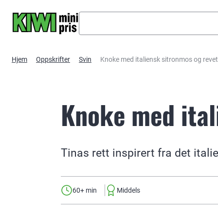
Hopp til hovedinnhold
Hjem
Oppskrifter
Svin
Knoke med italiensk sitronmos og revet
Knoke med ital
Tinas rett inspirert fra det ital
60+ min
Middels