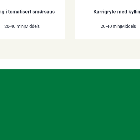
ing i tomatisert smørsaus
Karrigryte med kylli
20-40 min
|
Middels
20-40 min
|
Middels