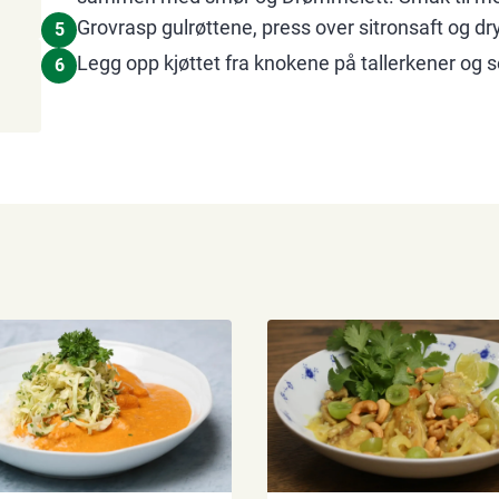
Grovrasp gulrøttene, press over sitronsaft og dryp
5
Legg opp kjøttet fra knokene på tallerkener og 
6