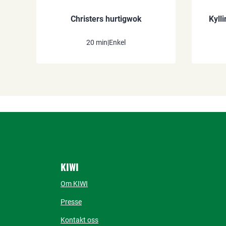
Christers hurtigwok
Kyll
20 min
|
Enkel
KIWI
Om KIWI
Presse
Kontakt oss