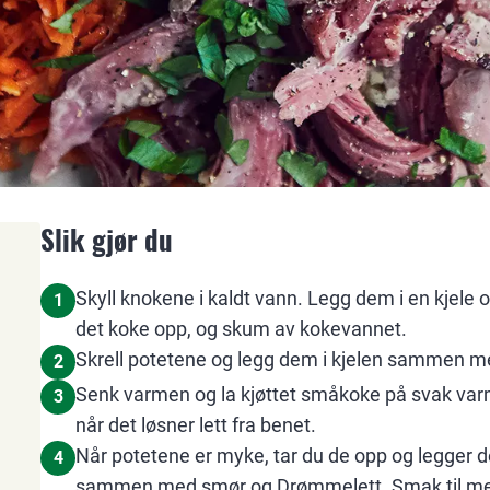
Slik gjør du
Skyll knokene i kaldt vann. Legg dem i en kjele 
1
det koke opp, og skum av kokevannet.
Skrell potetene og legg dem i kjelen sammen m
2
Senk varmen og la kjøttet småkoke på svak varme 
3
når det løsner lett fra benet.
Når potetene er myke, tar du de opp og legger d
4
sammen med smør og Drømmelett. Smak til med 