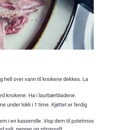
og hell over vann til knokene dekkes. La
ed knokene. Ha i laurbærbladene.
under lokk i 1 time. Kjøttet er ferdig
em i en kasserolle. Visp dem til potetmos
salt, pepper og sitronsaft.