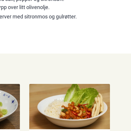
p over litt olivenolje.
server med sitronmos og gulrøtter.