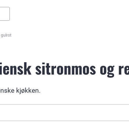
 gulrot
iensk sitronmos og re
ienske kjøkken.