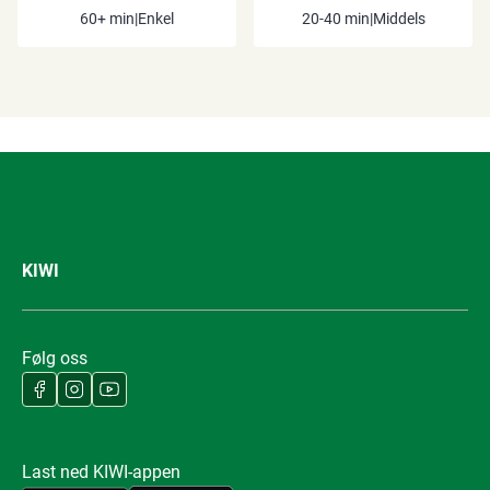
60+ min
|
Enkel
20-40 min
|
Middels
KIWI
Følg oss
Last ned KIWI-appen