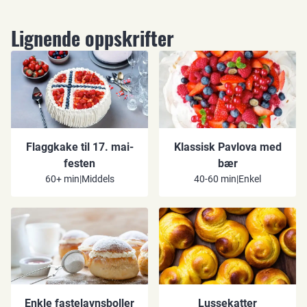
Lignende oppskrifter
Flaggkake til 17. mai-
Klassisk Pavlova med
festen
bær
60+ min
|
Middels
40-60 min
|
Enkel
Enkle fastelavnsboller
Lussekatter