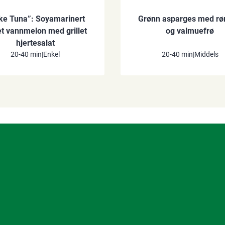
ke Tuna”: Soyamarinert
Grønn asparges med r
let vannmelon med grillet
og valmuefrø
hjertesalat
20-40 min
|
Enkel
20-40 min
|
Middels