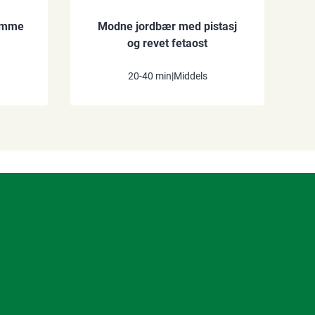
ømme
Modne jordbær med pistasj
og revet fetaost
20-40 min
|
Middels