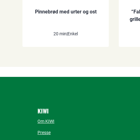
Pinnebrød med urter og ost
“Fa
gril
20 min
|
Enkel
KIWI
Om KIWI
Presse