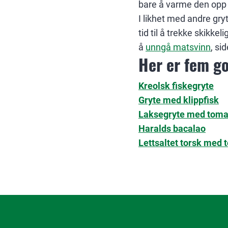
bare å varme den opp n
I likhet med andre gry
tid til å trekke skikkel
å
unngå matsvinn
, si
Her er fem go
Kreolsk fiskegryte
Gryte med klippfisk
Laksegryte med tomat
Haralds bacalao
Lettsaltet torsk med 