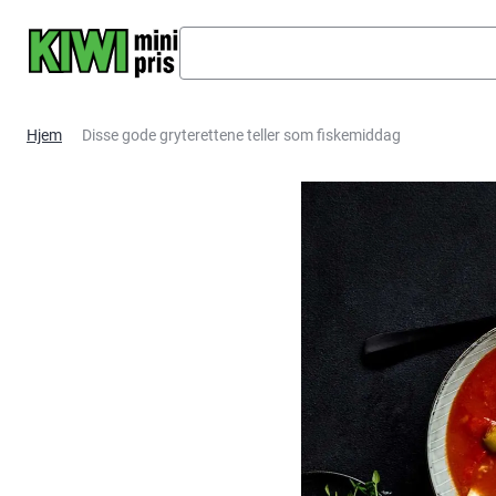
Hopp til hovedinnhold
Hjem
Disse gode gryterettene teller som fiskemiddag