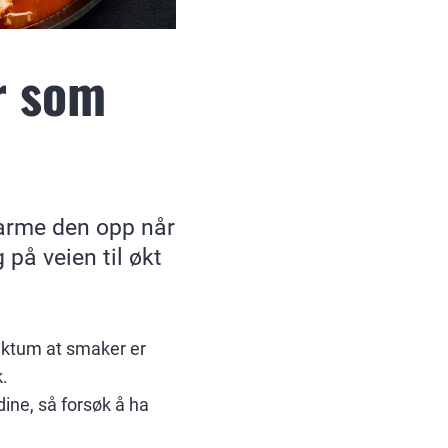
r som
 varme den opp når
 på veien til økt
faktum at smaker er
k.
dine, så forsøk å ha