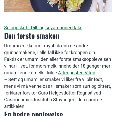
Se oppskrift: Dill- og soyamarinert laks
Den første smaken
Umami er ikke mer mystisk enn de andre
grunnsmakene, i alle fall ikke for kroppen din.
Faktisk er umami den aller første smaksopplevelsen
vi har i livet, for morsmelk inneholder 18 ganger mer
umami enn kumelk, ifølge
Aftenposten Viten
.
– Søtt og umami er smaker vi liker fra vi blir født,
mens vi må venne oss til smaker som surt og bittert,
forklarer forsker Guro Helgesdotter Rognså ved
Gastronomisk Institutt i Stavanger i den samme
artikkelen.
En bedre opplevelse