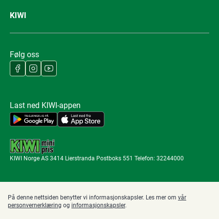
KIWI
Følg oss
Last ned KIWI-appen
KIWI Norge AS 3414 Lierstranda Postboks 551 Telefon: 32244000
På denne nettsiden benytter vi informasjonskapsler. Les mer om
vår
personvernerklæring
og
informasjonskapsler
.