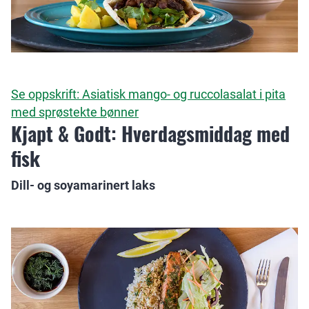
Se oppskrift: Asiatisk mango- og ruccolasalat i pita
med sprøstekte bønner
Kjapt & Godt: Hverdagsmiddag med
fisk
Dill- og soyamarinert laks