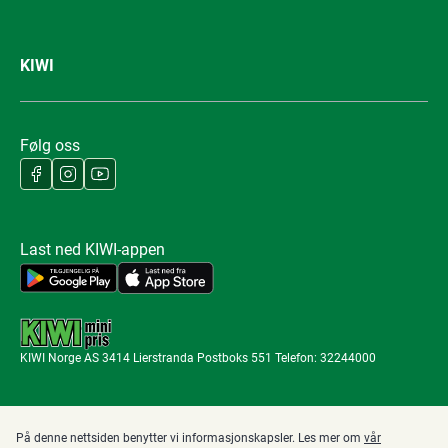
KIWI
Følg oss
Last ned KIWI-appen
KIWI Norge AS 3414 Lierstranda Postboks 551 Telefon: 32244000
På denne nettsiden benytter vi informasjonskapsler. Les mer om
vår