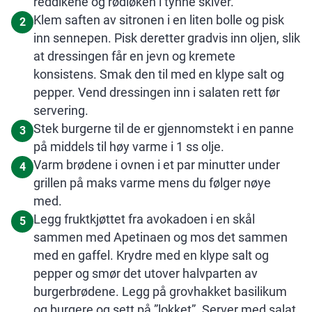
reddikene og rødløken i tynne skiver.
Klem saften av sitronen i en liten bolle og pisk
2
inn sennepen. Pisk deretter gradvis inn oljen, slik
at dressingen får en jevn og kremete
konsistens. Smak den til med en klype salt og
pepper. Vend dressingen inn i salaten rett før
servering.
Stek burgerne til de er gjennomstekt i en panne
3
på middels til høy varme i 1 ss olje.
Varm brødene i ovnen i et par minutter under
4
grillen på maks varme mens du følger nøye
med.
Legg fruktkjøttet fra avokadoen i en skål
5
sammen med Apetinaen og mos det sammen
med en gaffel. Krydre med en klype salt og
pepper og smør det utover halvparten av
burgerbrødene. Legg på grovhakket basilikum
og burgere og sett på ”lokket”. Server med salat