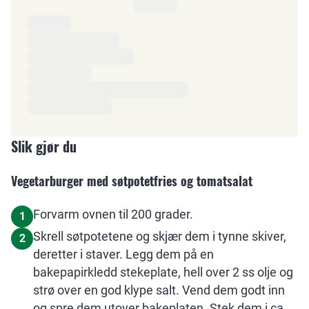
Ingredienser
Slik gjør du
Vegetarburger med søtpotetfries og tomatsalat
Forvarm ovnen til 200 grader.
1
Skrell søtpotetene og skjær dem i tynne skiver,
2
deretter i staver. Legg dem på en
bakepapirkledd stekeplate, hell over 2 ss olje og
strø over en god klype salt. Vend dem godt inn
og spre dem utover bakeplaten. Stek dem i ca.