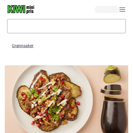
Hopp til hovedinnhold
Grønnsaker