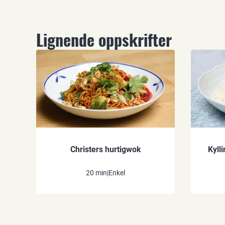
Lignende oppskrifter
Christers hurtigwok
Kyll
20 min
|
Enkel