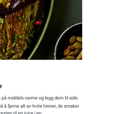
p
e på middels varme og legg dem til side.
å å fjerne alt av hvite hinner, de smaker
resten til en juice i en