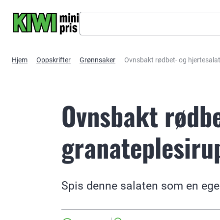
Hopp til hovedinnhold
Hjem
Oppskrifter
Grønnsaker
Ovnsbakt rødbet- og hjertesala
Ovnsbakt rødbe
granateplesiru
Spis denne salaten som en egen r