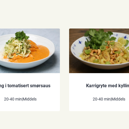
ing i tomatisert smørsaus
Karrigryte med kylli
20-40 min
|
Middels
20-40 min
|
Middels