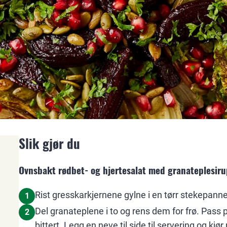
Slik gjør du
Ovnsbakt rødbet- og hjertesalat med granateplesiru
Rist gresskarkjernene gylne i en tørr stekepann
1
Del granateplene i to og rens dem for frø. Pass p
2
bittert. Legg en neve til side til servering og kjør 