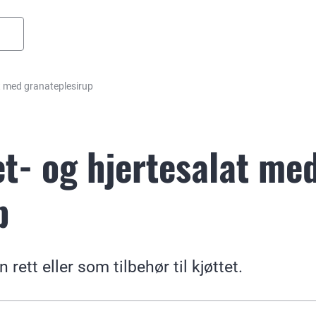
t med granateplesirup
t- og hjertesalat me
p
ett eller som tilbehør til kjøttet.