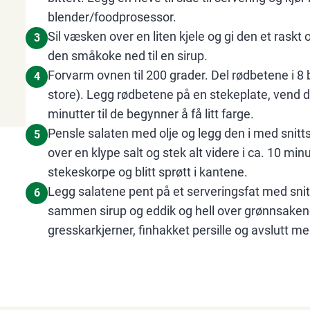
blender/foodprosessor.
Sil væsken over en liten kjele og gi den et raskt
3
den småkoke ned til en sirup.
Forvarm ovnen til 200 grader. Del rødbetene i 8 b
4
store). Legg rødbetene på en stekeplate, vend de
minutter til de begynner å få litt farge.
Pensle salaten med olje og legg den i med snitt
5
over en klype salt og stek alt videre i ca. 10 minut
stekeskorpe og blitt sprøtt i kantene.
Legg salatene pent på et serveringsfat med sn
6
sammen sirup og eddik og hell over grønnsaken
gresskarkjerner, finhakket persille og avslutt med