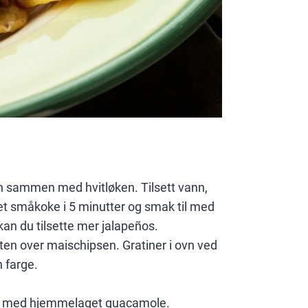
en sammen med hvitløken. Tilsett vann,
t småkoke i 5 minutter og smak til med
 kan du tilsette mer jalapeños.
sten over maischipsen. Gratiner i ovn ved
n farge.
en med hjemmelaget guacamole.