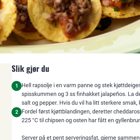
Slik gjør du
Hell rapsolje i en varm panne og stek kjøttdeig
1
spisskummen og 3 ss finhakket jalapeños. La de
salt og pepper. Hvis du vil ha litt sterkere smak,
Fordel først kjøttblandingen, deretter cheddaro
2
225 °C til chipsen og osten har fått en gyllenbru
Server på et pent serveringsfat, gjerne samm