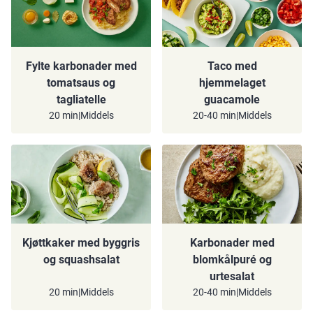
Fylte karbonader med
Taco med
tomatsaus og
hjemmelaget
tagliatelle
guacamole
20 min
|
Middels
20-40 min
|
Middels
Kjøttkaker med byggris
Karbonader med
og squashsalat
blomkålpuré og
urtesalat
20 min
|
Middels
20-40 min
|
Middels