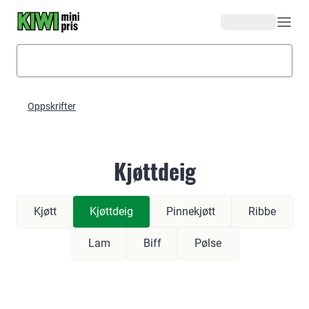
Hopp til hovedinnhold
Oppskrifter
Kjøttdeig
Kjøtt
Kjøttdeig
Pinnekjøtt
Ribbe
Lam
Biff
Pølse