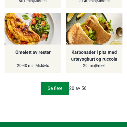
60+ min
|
Middels
20-40 min
|
Middels
Omelett av rester
Karbonader i pita med
urteyoghurt og ruccola
20-40 min
|
Middels
20 min
|
Enkel
Se flere
20
av
56