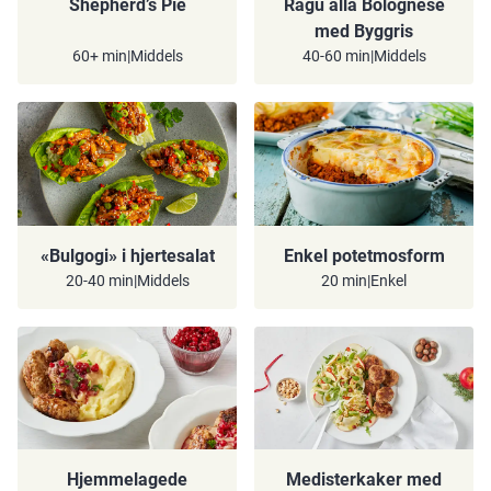
Shepherd’s Pie
Ragú alla Bolognese
med Byggris
60+ min
|
Middels
40-60 min
|
Middels
«Bulgogi» i hjertesalat
Enkel potetmosform
20-40 min
|
Middels
20 min
|
Enkel
Hjemmelagede
Medisterkaker med